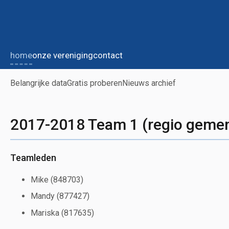
home
onze vereniging
contact
Belangrijke data
Gratis proberen
Nieuws archief
2017-2018 Team 1 (regio gemen
Teamleden
Mike (848703)
Mandy (877427)
Mariska (817635)