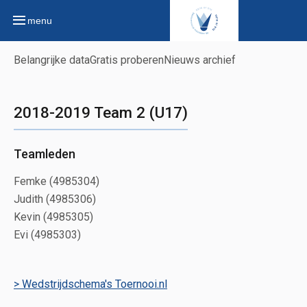
menu
Belangrijke data
Gratis proberen
Nieuws archief
2018-2019 Team 2 (U17)
Teamleden
Femke (4985304)
Judith (4985306)
Kevin (4985305)
Evi (4985303)
> Wedstrijdschema's Toernooi.nl