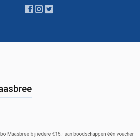
aasbree
umbo Maasbree bij iedere €15,- aan boodschappen één voucher