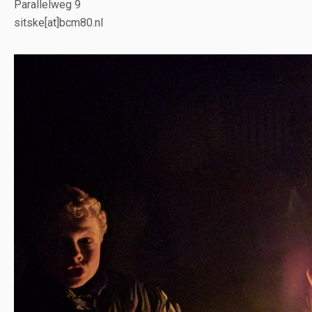
Parallelweg 9
sitske[at]bcm80.nl