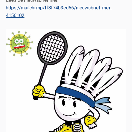
Lees de nieuwsbrief hier:
https://mailchi.mp/ff8f74b3ed56/nieuwsbrief-mei-
4156102