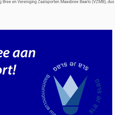
ing Bree en Vereniging Zaalsporten Maasbree Baarlo (VZMB), dus