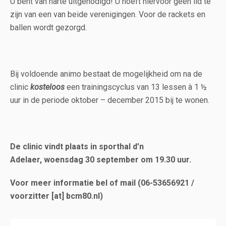
U bent van harte uitgenodigd! U hoeft hiervoor geen lid te
zijn van een van beide verenigingen. Voor de rackets en
ballen wordt gezorgd.
Bij voldoende animo bestaat de mogelijkheid om na de
clinic
kosteloos
een trainingscyclus van 13 lessen à 1 ½
uur in de periode oktober – december 2015 bij te wonen.
De clinic vindt plaats in sporthal d’n
Adelaer,
woensdag 30 september om 19.30 uur.
Voor meer informatie bel of mail (06-53656921 /
voorzitter [at] bcm80.nl)