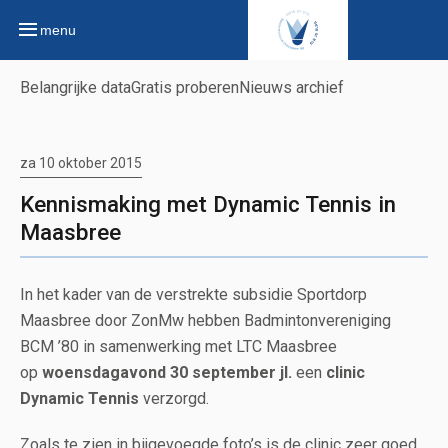
menu
Belangrijke data
Gratis proberen
Nieuws archief
za 10 oktober 2015
Kennismaking met Dynamic Tennis in
Maasbree
In het kader van de verstrekte subsidie Sportdorp
Maasbree door ZonMw hebben Badmintonvereniging
BCM ’80 in samenwerking met LTC Maasbree
op
woensdagavond 30 september jl.
een
clinic
Dynamic Tennis
verzorgd.
Zoals te zien in bijgevoegde foto’s is de clinic zeer goed