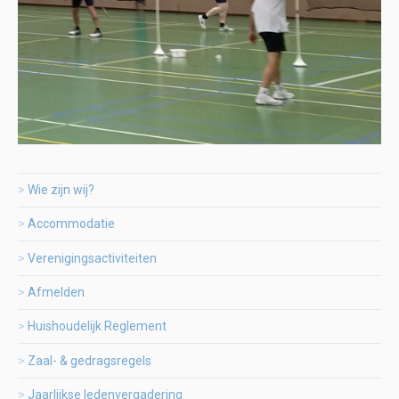
Wie zijn wij?
Accommodatie
Verenigingsactiviteiten
Afmelden
Huishoudelijk Reglement
Zaal- & gedragsregels
Jaarlijkse ledenvergadering