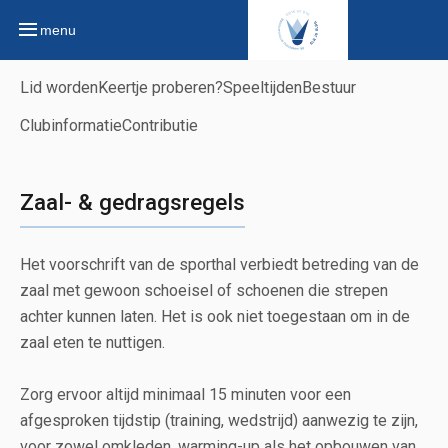
menu
Lid worden
Keertje proberen?
Speeltijden
Bestuur
Clubinformatie
Contributie
Zaal- & gedragsregels
Het voorschrift van de sporthal verbiedt betreding van de
zaal met gewoon schoeisel of schoenen die strepen
achter kunnen laten. Het is ook niet toegestaan om in de
zaal eten te nuttigen.
Zorg ervoor altijd minimaal 15 minuten voor een
afgesproken tijdstip (training, wedstrijd) aanwezig te zijn,
voor zowel omkleden, warming-up als het opbouwen van