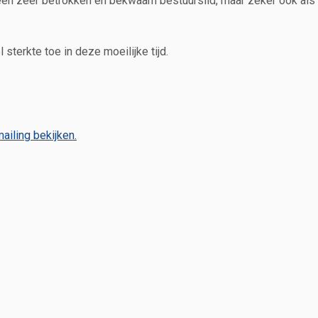
s een zeer betrokken en bekwaam bestuurslid, maar zeker ook als
sterkte toe in deze moeilijke tijd.
ailing bekijken.