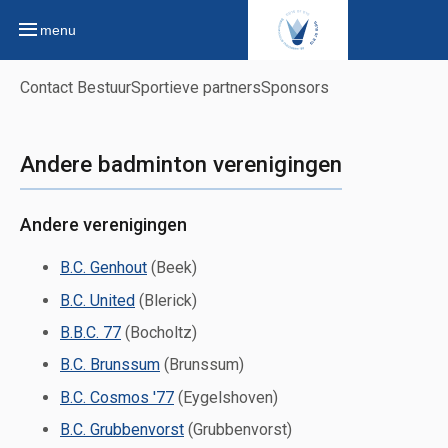
menu
Contact Bestuur
Sportieve partners
Sponsors
Andere badminton verenigingen
Andere verenigingen
B.C. Genhout
(Beek)
B.C. United
(Blerick)
B.B.C. 77
(Bocholtz)
B.C. Brunssum
(Brunssum)
B.C. Cosmos '77
(Eygelshoven)
B.C. Grubbenvorst
(Grubbenvorst)