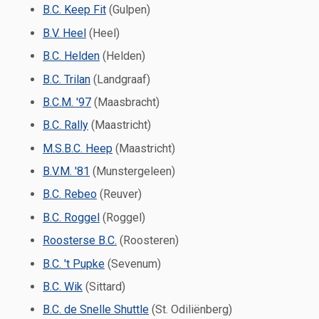
B.C. Keep Fit
(Gulpen)
B.V. Heel
(Heel)
B.C. Helden
(Helden)
B.C. Trilan
(Landgraaf)
B.C.M. '97
(Maasbracht)
B.C. Rally
(Maastricht)
M.S.B.C. Heep
(Maastricht)
B.V.M. '81
(Munstergeleen)
B.C. Rebeo
(Reuver)
B.C. Roggel
(Roggel)
Roosterse B.C.
(Roosteren)
B.C. 't Pupke
(Sevenum)
B.C. Wik
(Sittard)
B.C. de Snelle Shuttle
(St. Odiliënberg)