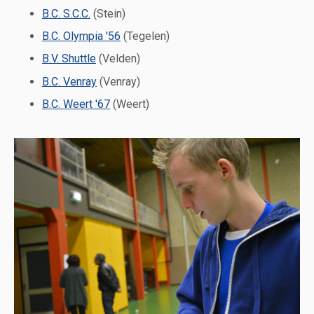
B.C. S.C.C.
(Stein)
B.C. Olympia '56
(Tegelen)
B.V. Shuttle
(Velden)
B.C. Venray
(Venray)
B.C. Weert '67
(Weert)