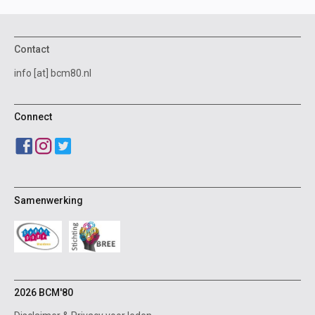
Contact
info [at] bcm80.nl
Connect
Samenwerking
2026 BCM'80